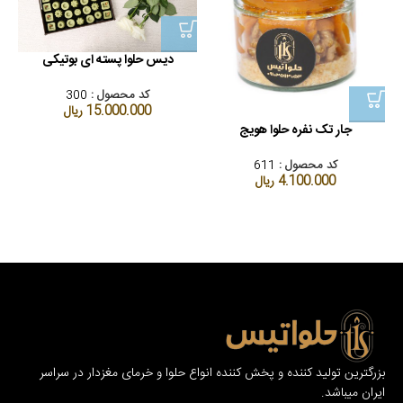
دیس حلوا پسته ای بوتیکی
دی
کد محصول :
300
15.000.000
ریال
جار تک نفره حلوا هویج
کد محصول :
611
4.100.000
ریال
بزرگترین تولید کننده و پخش کننده انواع حلوا و خرمای مغزدار در سراسر
ایران میباشد.