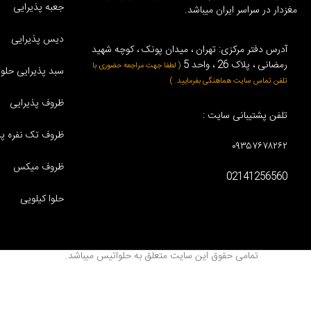
جعبه پذیرایی
مغزدار در سراسر ایران میباشد.
دیس پذیرایی
آدرس دفتر مرکزی: تهران ، میدان پونک ، کوچه شهید
رمضانی ، پلاک 26 ، واحد 5
( لطفا جهت مراجعه حضوری با
سبد پذیرایی حلوا 
تلفن تماس سایت هماهنگی بفرمایید. )
ظروف پذیرایی
تلفن پشتیبانی سایت :
ظروف تک نفره پذ
۰۹۳۵۷۶۷۸۲۶۲
ظروف میکس
02141256560
حلوا کیلویی
تمامی حقوق این سایت متعلق به حلواتیس میباشد.