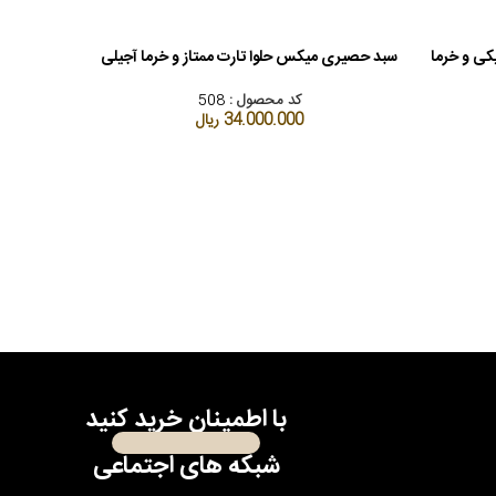
کی و خرما
سبد حصیری میکس حلوا تارت ممتاز و خرما آجیلی
افزودن به سبد خرید
کد محصول :
508
34.000.000
ریال
ظرف تک نف
افزودن به سب
با اطمینان خرید کنید
شبکه های اجتماعی