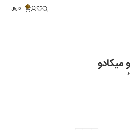
0
0
ریال
و میکادو
و