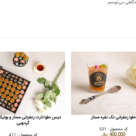
یدگاهی می‌نویسم.
حلوا زعفرانی تک نفره ممتاز
دیس حلوا تارت زعفرانی ممتاز و بوتیک
د خرید
افزودن به سبد خرید
گردویی
کد محصول :
501
400.000
ریال
کد محصول :
411