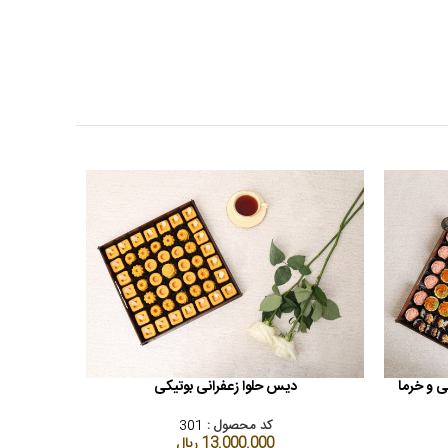
ی و خرما
دیس حلوا زعفرانی بوتیکی
دی
افزودن به سبد خرید
افزودن به سب
کد محصول :
301
13.000.000
ریال