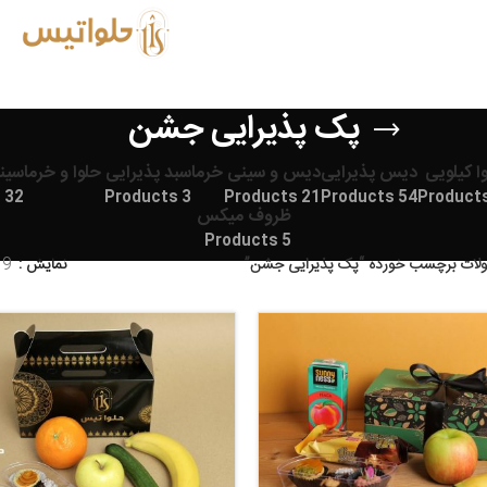
پک پذیرایی جشن
ا کیلویی
دیس پذیرایی
دیس و سینی خرما
سبد پذیرایی حلوا و خرما
سین
32 Products
3 Products
21 Products
54 Products
ظروف میکس
5 Products
ات برچسب خورده “پک پذیرایی جشن”
نمایش
9