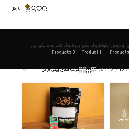
0
0
ریال
ی و دیس حلوا
ظروف پذیرایی
ظروف تک نفره پذیرایی
8 Products
1 Product
24
18
12