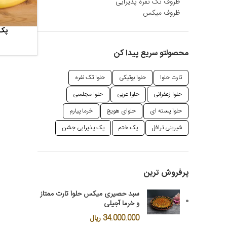
ظروف تک نفره پذیرایی
ظروف میکس
پک 
اطلاعات بیشتر
محصولتو سریع پیدا کن
تارت حلوا
حلوا بوتیکی
حلوا تک نفره
حلوا زعفرانی
حلوا عربی
حلوا مجلسی
حلوا پسته ای
حلوای هویج
خرما پیارم
شیرینی ترافل
پک ختم
پک پذیرایی جشن
پرفروش ترین
سبد حصیری میکس حلوا تارت ممتاز
و خرما آجیلی
34.000.000
ریال