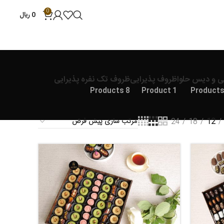
0
0
ریال
ی و دیس حلوا
ظروف پذیرایی
ظروف تک نفره پذیرایی
8 Products
1 Product
24
18
12