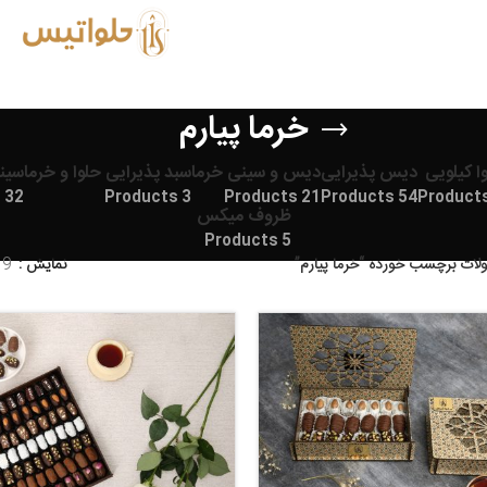
خرما پیارم
ا کیلویی
دیس پذیرایی
دیس و سینی خرما
سبد پذیرایی حلوا و خرما
سین
32 Products
3 Products
21 Products
54 Products
ظروف میکس
5 Products
ات برچسب خورده “خرما پیارم”
نمایش
9