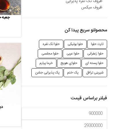
ظروف تک نفره پذیرایی
ظروف میکس
جعبه خ
افزودن به سبد 
محصولتو سریع پیدا کن
تارت حلوا
حلوا بوتیکی
حلوا تک نفره
حلوا زعفرانی
حلوا عربی
حلوا مجلسی
حلوا پسته ای
حلوای هویج
خرما پیارم
شیرینی ترافل
پک ختم
پک پذیرایی جشن
فیلتر براساس قیمت
دی
افزودن به سبد 