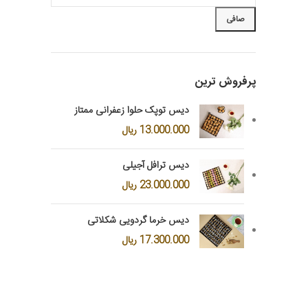
صافی
پرفروش ترین
دیس توپک حلوا زعفرانی ممتاز
13.000.000
ریال
دیس ترافل آجیلی
23.000.000
ریال
دیس خرما گردویی شکلاتی
17.300.000
ریال