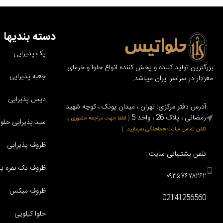
دسته بندیها
پک پذیرایی
بزرگترین تولید کننده و پخش کننده انواع حلوا و خرمای
جعبه پذیرایی
مغزدار در سراسر ایران میباشد.
دیس پذیرایی
آدرس دفتر مرکزی: تهران ، میدان پونک ، کوچه شهید
رمضانی ، پلاک 26 ، واحد 5
( لطفا جهت مراجعه حضوری با
سبد پذیرایی حلوا 
تلفن تماس سایت هماهنگی بفرمایید. )
ظروف پذیرایی
تلفن پشتیبانی سایت :
ظروف تک نفره پذ
۰۹۳۵۷۶۷۸۲۶۲
ظروف میکس
02141256560
حلوا کیلویی