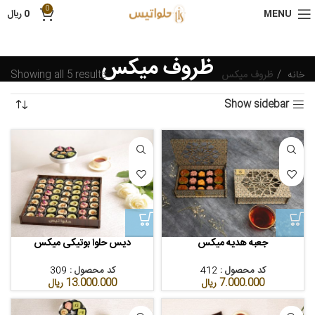
0
MENU
0
ریال
ظروف میکس
خانه
ظروف میکس
Showing all 5 results
Show sidebar
جعبه هدیه میکس
دیس حلوا بوتیکی میکس
کد محصول :
412
کد محصول :
309
7.000.000
ریال
13.000.000
ریال