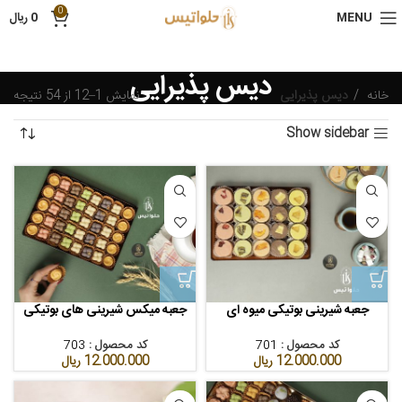
0
MENU
0
ریال
دیس پذیرایی
خانه
دیس پذیرایی
نمایش 1–12 از 54 نتیجه
Show sidebar
جعبه شیرینی بوتیکی میوه ای
جعبه میکس شیرینی های بوتیکی
کد محصول :
701
کد محصول :
703
12.000.000
ریال
12.000.000
ریال