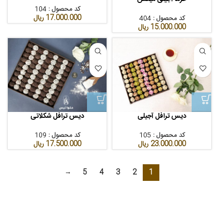
کد محصول :
104
17.000.000
ریال
کد محصول :
404
15.000.000
ریال
دیس ترافل آجیلی
دیس ترافل شکلاتی
کد محصول :
105
کد محصول :
109
23.000.000
ریال
17.500.000
ریال
→
5
4
3
2
1