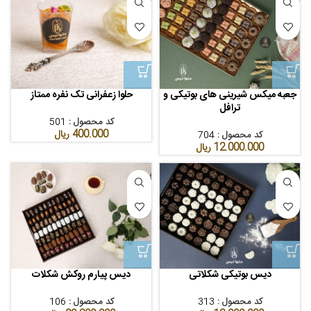
جعبه میکس شیرینی های بوتیکی و
حلوا زعفرانی تک نفره ممتاز
ترافل
کد محصول :
501
400.000
ریال
کد محصول :
704
12.000.000
ریال
دیس بوتیکی شکلاتی
دیس پیارم روکش شکلات
کد محصول :
313
کد محصول :
106